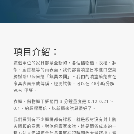
項目介紹：
這個單位的家具都是全新的，各個儲物櫃、衣櫃、牀
架、廚房櫃等的內表面，我們都會噴塗日本進口空氣
觸媒除甲醛藥劑「
無臭の國
」。我們的噴塗藥劑會在
家具表面形成薄膜，經測試後，可以在 48小時分解
90% 甲醛。
衣櫃、儲物櫃甲醛關門 3 分鐘量度是 0.12-0.21 >
0.1，約超標兩倍，以新櫃來說算很好了。
我們看到有不少櫃桶都有裸板，就是板材沒有封上防
火膠板的意思。對傢俱廠家來說，這是節省成本的一
種方法。但裸板會助長甲醛在短時間內大量釋出，當