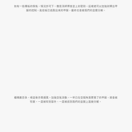
如有一些裸板的傢俬，情況許可下，撒思洱師傅會塗上封密劑。這樣就可以加強對釋出甲
醛的控制，能從板芯逃脫出來的甲醛，最終也會被我們的塗層分解。
櫃桶數目多，噴塗後亦需通風，加強空氣流動。一早已在空間角落累積了的甲醛，就會被
吹散。一是被吹到窗外，一是被送到我們的塗膜上面被分解。