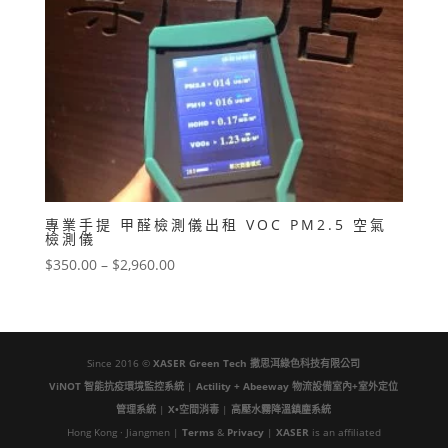
專業手提 甲醛檢測儀出租 VOC PM2.5 空氣
檢測儀
價
$
350.00
–
$
2,960.00
格
範
圍：
$350.00
Since 2016 ©
XASER Green Tech
撒思洱綠色科技有限公司
到
ViNOT 智能抗疫環境監控系統
|
Actility + Abeeway 物流設備室內+室外定位
$2,960.00
管理系統
|
X•空間消毒
|
高壓水霧降溫鎮塵系統
Hong Kong · Jiangmen |
Terms
&
Privacy
|
XASER
is an affiliated