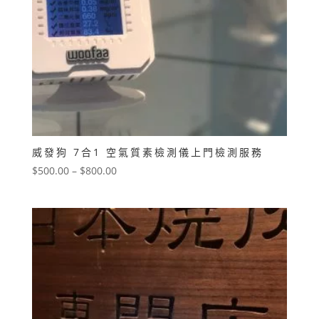
威發狗 7合1 空氣質素檢測儀上門檢測服務
價
$
500.00
–
$
800.00
格
範
圍：
$500.00
到
$800.00