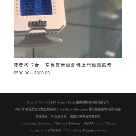
威發狗 7合1 空氣質素檢測儀上門檢測服務
價
$
500.00
–
$
800.00
格
範
圍：
$500.00
Since 2016 ©
XASER Green Tech
撒思洱綠色科技有限公司
到
ViNOT 智能抗疫環境監控系統
|
Actility + Abeeway 物流設備室內+室外定位
$800.00
管理系統
|
X•空間消毒
|
高壓水霧降溫鎮塵系統
Hong Kong · Jiangmen |
Terms
&
Privacy
|
XASER
is an affiliated
company of
WOOFAA
| Themed by:
Elegantthemes