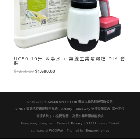
UC50 10升 消毒水 + 無線工業噴霧槍 DIY 套
裝
原
目
$
1,850.00
$
1,680.00
始
前
價
價
格：
格：
$1,850.00。
$1,680.00。
Since 2016 ©
XASER Green Tech
撒思洱綠色科技有限公司
ViNOT 智能抗疫環境監控系統
|
Actility + Abeeway 物流設備室內+室外定位
管理系統
|
X•空間消毒
|
高壓水霧降溫鎮塵系統
Hong Kong · Jiangmen |
Terms
&
Privacy
|
XASER
is an affiliated
company of
WOOFAA
| Themed by:
Elegantthemes